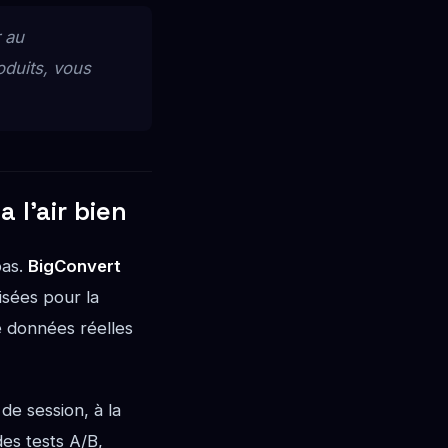
r au
oduits, vous
 l'air bien
pas.
BigConvert
isées pour la
e données réelles
e session, à la
des tests A/B,