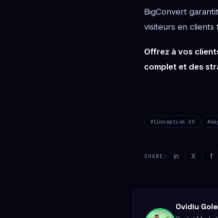
BigConvert garantit
visiteurs en clients 
Offrez à vos client
complet et des str
#Conception UX
#ex
in
X
f
SHARE:
Ovidiu Gol