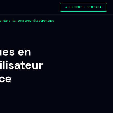
✺ EXECUTE CONTACT
s dans le commerce électronique
ues en
ilisateur
rce