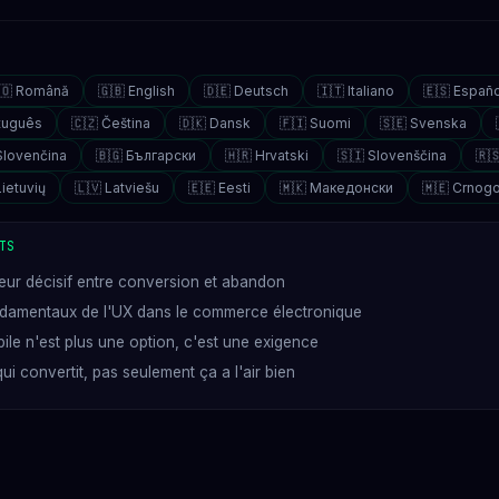
🇴 Română
🇬🇧 English
🇩🇪 Deutsch
🇮🇹 Italiano
🇪🇸 Españo
rtuguês
🇨🇿 Čeština
🇩🇰 Dansk
🇫🇮 Suomi
🇸🇪 Svenska
Slovenčina
🇧🇬 Български
🇭🇷 Hrvatski
🇸🇮 Slovenščina
🇷
Lietuvių
🇱🇻 Latviešu
🇪🇪 Eesti
🇲🇰 Македонски
🇲🇪 Crnogo
TS
ur décisif entre conversion et abandon
ndamentaux de l'UX dans le commerce électronique
bile n'est plus une option, c'est une exigence
ui convertit, pas seulement ça a l'air bien