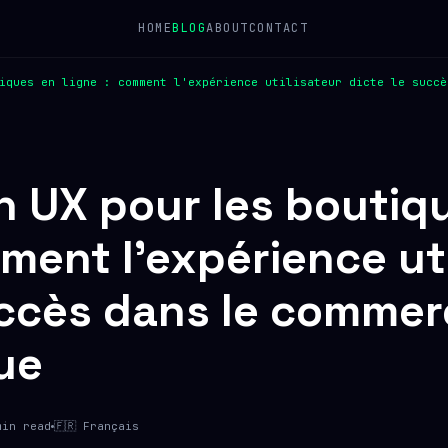
HOME
BLOG
ABOUT
CONTACT
iques en ligne : comment l'expérience utilisateur dicte le succè
 UX pour les boutiq
mment l'expérience ut
uccès dans le comme
ue
min read
🇫🇷 Français