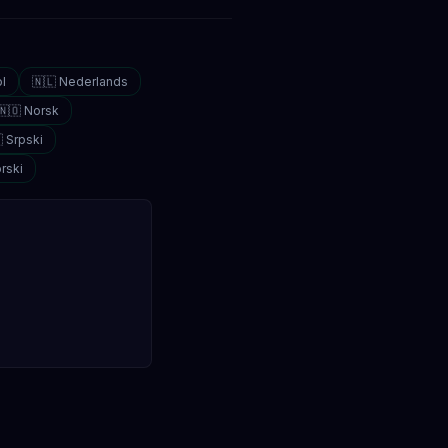
l
🇳🇱 Nederlands
🇳🇴 Norsk
 Srpski
rski