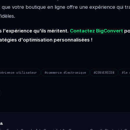
 que votre boutique en ligne offre une expérience qui tr
fidèles.
s l'expérience qu'ils méritent.
Contactez BigConvert
po
atégies d'optimisation personnalisées !
périence utilisateur
#commerce électronique
#CONVERSION
#le 
ea