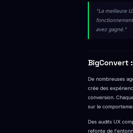
"La meilleure UX
fonctionnement 
avez gagné."
BigConvert :
De nombreuses age
crée des expérience
conversion. Chaque
sur le comportement
Des audits UX comp
refonte de l'entonn