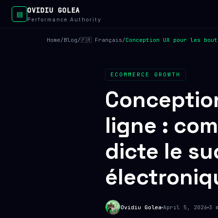
OVIDIU GOLEA
▤
Performance Authority
Home
/
Blog
/
🇫🇷 Français
/
Conception UX pour les bout
ECOMMERCE GROWTH
Conception
ligne : co
dicte le s
électroniq
Ovidiu Golea
April 5, 2026
3 