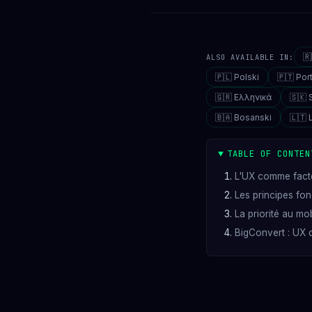

ALSO AVAILABLE IN:
🇵🇱 Polski
🇵🇹 Po
🇬🇷 Ελληνικά
🇸🇰 
🇧🇦 Bosanski
🇱🇹 
TABLE OF CONTEN
L'UX comme facte
Les principes fo
La priorité au mo
BigConvert : UX q