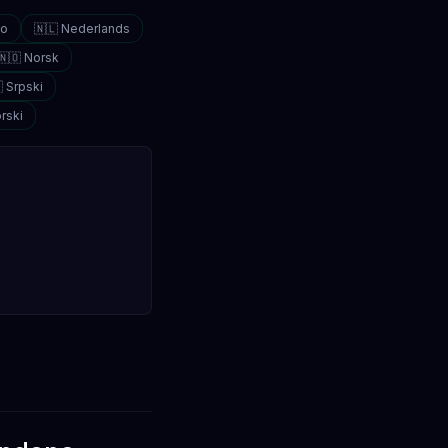
no
🇳🇱 Nederlands
🇳🇴 Norsk
 Srpski
rski