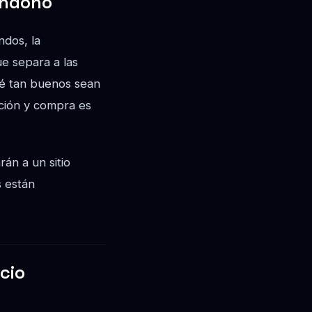
andono
ndos, la
e separa a las
ué tan buenos sean
ación y compra es
án a un sitio
s están
cio