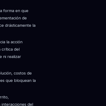
la forma en que
plementación de
ce drásticamente la
ia la acción
crítica del
 ni realizar
olución, costos de
ades que bloquean la
rito,
 interacciones del