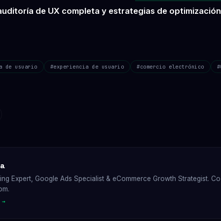
uditoría de UX completa y estrategias de optimización
a de usuario
#experiencia de usuario
#comercio electrónico
#
ea
ting Expert, Google Ads Specialist & eCommerce Growth Strategist. C
om.
 →