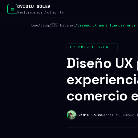
OVIDIU GOLEA
▤
Performance Authority
Home
/
Blog
/
🇪🇸 Español
/
Diseño UX para tiendas onlin
ECOMMERCE GROWTH
Diseño UX 
experiencia
comercio e
Ovidiu Golea
April 5, 2026
3 