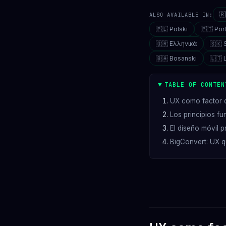

ALSO AVAILABLE IN:
🇵🇱 Polski
🇵🇹 Po
🇬🇷 Ελληνικά
🇸🇰 
🇧🇦 Bosanski
🇱🇹 
TABLE OF CONTEN
UX como factor 
Los principios f
El diseño móvil p
BigConvert: UX q