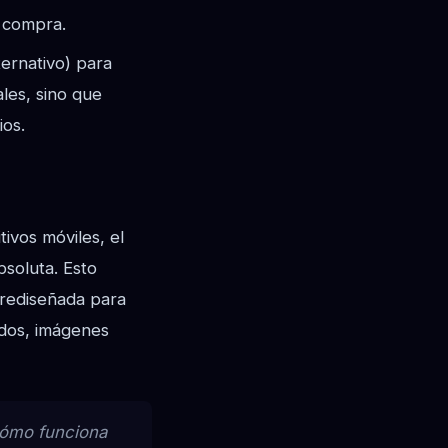
a compra.
ternativo) para
les, sino que
ios.
ivos móviles, el
soluta. Esto
 rediseñada para
ados, imágenes
 cómo funciona