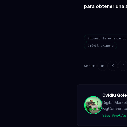
para obtener una a
#diseño de experienci
#móvil primero
in
X
f
SHARE:
Ovidiu Gol
Digital Marke
BigConvert.c
View Profile