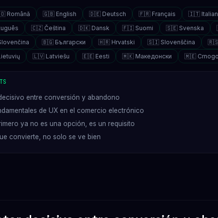
🇴 Română
🇬🇧 English
🇩🇪 Deutsch
🇫🇷 Français
🇮🇹 Italia
rtuguês
🇨🇿 Čeština
🇩🇰 Dansk
🇫🇮 Suomi
🇸🇪 Svenska
Slovenčina
🇧🇬 Български
🇭🇷 Hrvatski
🇸🇮 Slovenščina
🇷
Lietuvių
🇱🇻 Latviešu
🇪🇪 Eesti
🇲🇰 Македонски
🇲🇪 Crnogo
TS
decisivo entre conversión y abandono
undamentales de UX en el comercio electrónico
rimero ya no es una opción, es un requisito
ue convierte, no solo se ve bien